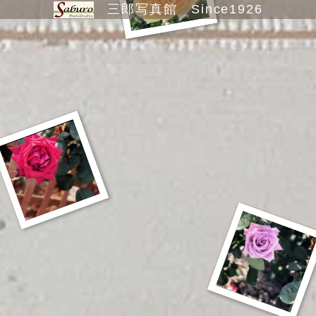
Photo Menu
三郎写真館 Since1926
撮影メニュー
What's New
お知らせ
Gallery
ギャラリー